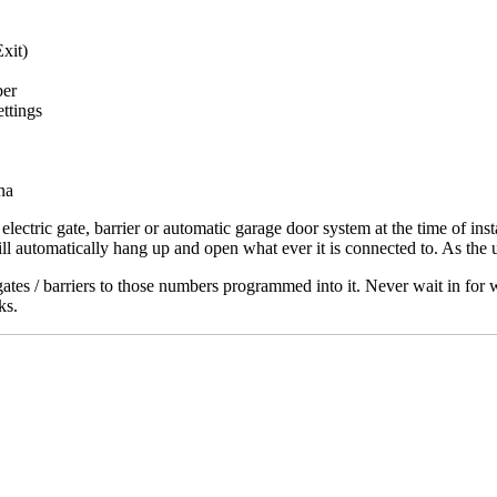
ess to Exit)
ber
ttings
na
ectric gate, barrier or automatic garage door system at the time of insta
ill automatically hang up and open what ever it is connected to. As the
 gates / barriers to those numbers programmed into it. Never wait in fo
ks.