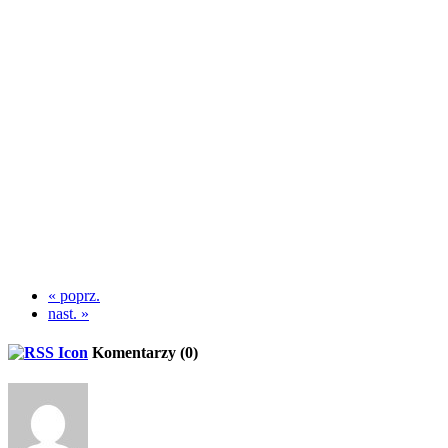
« poprz.
nast. »
Komentarzy (
0
)