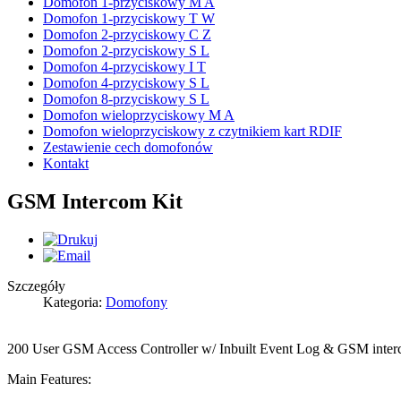
Domofon 1-przyciskowy M A
Domofon 1-przyciskowy T W
Domofon 2-przyciskowy C Z
Domofon 2-przyciskowy S L
Domofon 4-przyciskowy I T
Domofon 4-przyciskowy S L
Domofon 8-przyciskowy S L
Domofon wieloprzyciskowy M A
Domofon wieloprzyciskowy z czytnikiem kart RDIF
Zestawienie cech domofonów
Kontakt
GSM Intercom Kit
Szczegóły
Kategoria:
Domofony
200 User GSM Access Controller w/ Inbuilt Event Log & GSM inte
Main Features: