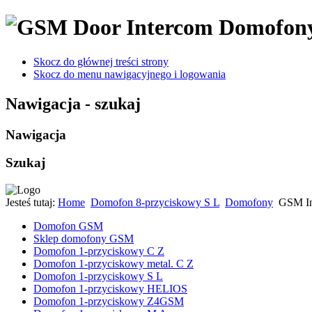
Domofon
Skocz do głównej treści strony
Skocz do menu nawigacyjnego i logowania
Nawigacja - szukaj
Nawigacja
Szukaj
Jesteś tutaj:
Home
Domofon 8-przyciskowy S L
Domofony
GSM In
Domofon GSM
Sklep domofony GSM
Domofon 1-przyciskowy C Z
Domofon 1-przyciskowy metal. C Z
Domofon 1-przyciskowy S L
Domofon 1-przyciskowy HELIOS
Domofon 1-przyciskowy Z4GSM