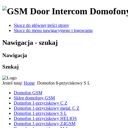
Domofon
Skocz do głównej treści strony
Skocz do menu nawigacyjnego i logowania
Nawigacja - szukaj
Nawigacja
Szukaj
Jesteś tutaj:
Home
Domofon 8-przyciskowy S L
Domofon GSM
Sklep domofony GSM
Domofon 1-przyciskowy C Z
Domofon 1-przyciskowy metal. C Z
Domofon 1-przyciskowy S L
Domofon 1-przyciskowy HELIOS
Domofon 1-przyciskowy Z4GSM