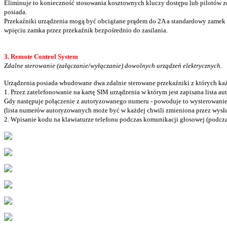
Eliminuje to konieczność stosowania kosztownych kluczy dostępu lub pilotów z
posiada.
Przekaźniki urządzenia mogą być obciążane prądem do 2A a standardowy zamek do
wpięciu zamka przez przekaźnik bezpośrednio do zasilania.
3. Remote Control System
Zdalne sterowanie (załączanie/wyłączanie) dowolnych urządzeń elektrycznych.
Urządzenia posiada wbudowane dwa zdalnie sterowane przekaźniki z których ka
1. Przez zatelefonowanie na kartę SIM urządzenia w którym jest zapisana lista 
Gdy następuje połączenie z autoryzowanego numeru - powoduje to wysterowani
(lista numerów autoryzowanych może być w każdej chwili zmieniona przez wysła
2. Wpisanie kodu na klawiaturze telefonu podczas komunikacji głosowej (podc