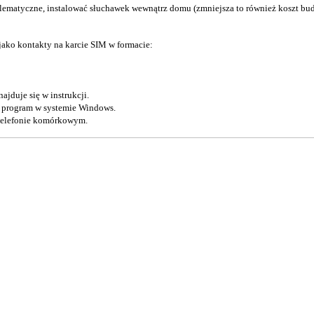
blematyczne, instalować słuchawek wewnątrz domu (zmniejsza to również koszt bud
jako kontakty na karcie SIM w formacie:
duje się w instrukcji.
 program w systemie Windows.
 telefonie komórkowym.