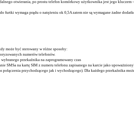
dalnego otwierania, po prostu telefon komórkowy użytkownika jest jego kluczem -
 furtki wymaga prądu o natężeniu ok 0,5A zatem nie są wymagane żadne dodatkowe 
żdy może być sterowany w różne sposoby:
autoryzowanych numerów telefonów.
e wybranego przekaźnika na zaprogramowany czas
nie SMSa na kartę SIM z numeru telefonu zapisanego na karcie jako upoważniony
zas połączenia przychodzącego jak i wychodzącego). Dla każdego przekaźnika mo