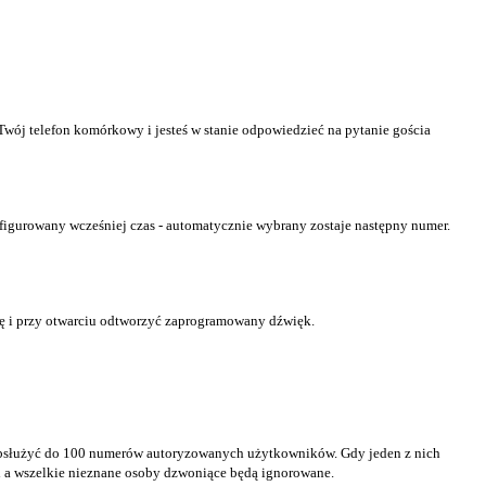
ój telefon komórkowy i jesteś w stanie odpowiedzieć na pytanie gościa
nfigurowany wcześniej czas - automatycznie wybrany zostaje następny numer.
kę i przy otwarciu odtworzyć zaprogramowany dźwięk.
ie obsłużyć do 100 numerów autoryzowanych użytkowników. Gdy jeden z nich
i a wszelkie nieznane osoby dzwoniące będą ignorowane.