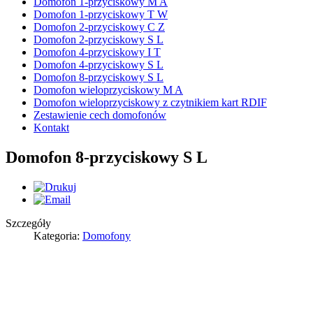
Domofon 1-przyciskowy M A
Domofon 1-przyciskowy T W
Domofon 2-przyciskowy C Z
Domofon 2-przyciskowy S L
Domofon 4-przyciskowy I T
Domofon 4-przyciskowy S L
Domofon 8-przyciskowy S L
Domofon wieloprzyciskowy M A
Domofon wieloprzyciskowy z czytnikiem kart RDIF
Zestawienie cech domofonów
Kontakt
Domofon 8-przyciskowy S L
Szczegóły
Kategoria:
Domofony