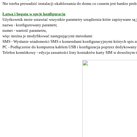
Nie trzeba prowadzić instalacji okablowania do domu co czasem jest bardzo pro
Łatwa i bogata w opcje konfiguracja
Użytkownik może ustawiać wszystkie parametry urządzenia które zapisywane są 
nazwa - konfigurowany parametr,
numer - wartość parametru,
więc można je modyfikować następującymi metodami:
SMS - Wysłanie wiadomości SMS z komendami konfiguracyjnymi których spis znaj
PC - Podłączenie do komputera kablem USB i konfiguracja poprzez dedykowany
Telefon komórkowy - edycja zawartości listy kontaktów karty SIM w dowolnym