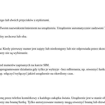
o lub dwóch przycisków z etykietami.
Twoim nazwiskiem/imieniem na urządzeniu. Urządzenie automatycznie zadzwoni Tw
óry zechcesz lub oba.
ów. Kiedy
pierwszy numer
jest zajęty lub niedostępny lub nie odpowiada przez sko
ry nie są wybieranie.
od numerów zapisanych na karcie SIM.
rogramowane działania gdy tylko je wykryje - bez odbierania, np. otworzyć furt
. włączyć/wyłączyć jakieś urządzenie na określony czas.
bramę przez telefon komórkowy z każdego zakątka świata. Urządzenie jest w stan
worzy mu bramę/furtkę. Tylko autoryzowane numery mogą otworzyć bramę lub drzw