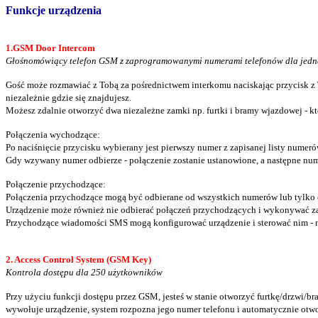
Funkcje urządzenia
1.GSM Door Intercom
Głośnomówiący telefon GSM z zaprogramowanymi numerami telefonów dla jedneg
Gość może rozmawiać z Tobą za pośrednictwem interkomu naciskając przycisk z 
niezależnie gdzie się znajdujesz.
Możesz zdalnie otworzyć dwa niezależne zamki np. furtki i bramy wjazdowej - kt
Połączenia wychodzące:
Po naciśnięcie przycisku wybierany jest pierwszy numer z zapisanej listy numer
Gdy wzywany numer odbierze - połączenie zostanie ustanowione, a następne nume
Połączenie przychodzące:
Połączenia przychodzące mogą być odbierane od wszystkich numerów lub tylko 
Urządzenie może również nie odbierać połączeń przychodzących i wykonywać zap
Przychodzące wiadomości SMS mogą konfigurować urządzenie i sterować nim - np
2. Access Control System (GSM Key)
Kontrola dostępu dla 250 użytkowników
Przy użyciu funkcji dostępu przez GSM, jesteś w stanie otworzyć furtkę/drzwi/
wywołuje urządzenie, system rozpozna jego numer telefonu i automatycznie ot