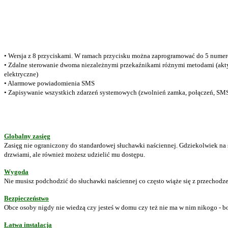
• Wersja z 8 przyciskami. W ramach przycisku można zaprogramować do 5 numeró
• Zdalne sterowanie dwoma niezależnymi przekaźnikami różnymi metodami (aktyw
elektryczne)
• Alarmowe powiadomienia SMS
• Zapisywanie wszystkich zdarzeń systemowych (zwolnień zamka, połączeń, SMSó
Globalny zasięg
Zasięg nie ograniczony do standardowej słuchawki naściennej. Gdziekolwiek na 
drzwiami, ale również możesz udzielić mu dostępu.
Wygoda
Nie musisz podchodzić do słuchawki naściennej co często wiąże się z przechodze
Bezpieczeństwo
Obce osoby nigdy nie wiedzą czy jesteś w domu czy też nie ma w nim nikogo - 
Łatwa instalacja